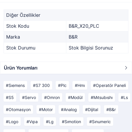
Diğer Özellikler
Stok Kodu
B&R_X20_PLC
Marka
B&R
Stok Durumu
Stok Bilgisi Sorunuz
Ürün Yorumları
Sıemens
S7 300
Plc
Hmı
Operatör Paneli
S5
Servo
Omron
Modül
Mıtsubıshı
Ls
Otomasyon
Motor
Analog
Dijital
B&r
Logo
Vıpa
Lg
Sımotion
Sınumeric