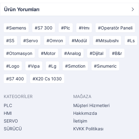
Ürün Yorumları
Sıemens
S7 300
Plc
Hmı
Operatör Paneli
S5
Servo
Omron
Modül
Mıtsubıshı
Ls
Otomasyon
Motor
Analog
Dijital
B&r
Logo
Vıpa
Lg
Sımotion
Sınumeric
S7 400
X20 Cs 1030
KATEGORİLER
MAĞAZA
PLC
Müşteri Hizmetleri
HMI
Hakkımızda
SERVO
İletişim
SÜRÜCÜ
KVKK Politikası