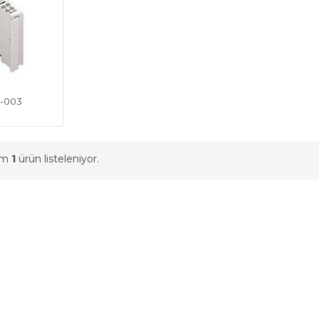
0-003
am
1
ürün listeleniyor.