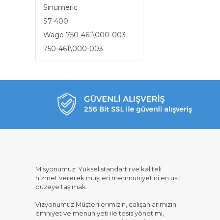
Sınumeric
S7 400
Wago 750-461\000-003
750-461\000-003
Misyonumuz: Yüksel standartlı ve kaliteli
hizmet vererek müşteri memnuniyetini en üst
düzeye taşımak.
Vizyonumuz:Müşterilerimizin, çalışanlarımızın
emniyet ve menuniyeti ile tesis yönetimi,