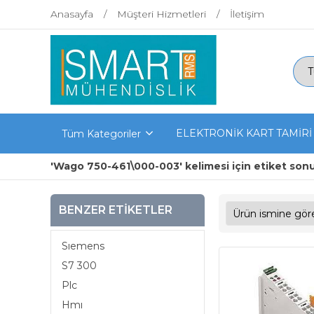
Anasayfa
Müşteri Hizmetleri
İletişim
ELEKTRONİK KART TAMİRİ
Tüm Kategoriler
'Wago 750-461\000-003' kelimesi için etiket sonu
BENZER ETIKETLER
Sıemens
S7 300
Plc
Hmı