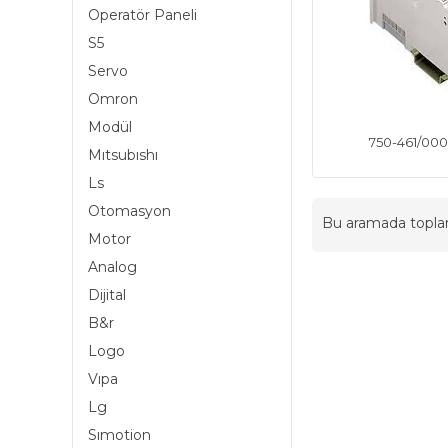
Operatör Paneli
S5
Servo
Omron
Modül
750-461/00
Mıtsubıshı
Ls
Otomasyon
Bu aramada topl
Motor
Analog
Dijital
B&r
Logo
Vıpa
Lg
Sımotion