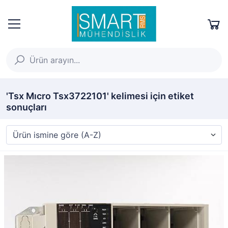
'Tsx Mıcro Tsx3722101' kelimesi için etiket
sonuçları