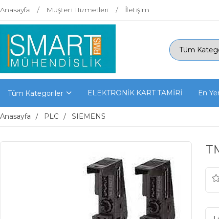
Anasayfa
Müşteri Hizmetleri
İletişim
ELEKTRONİK KART TAMİRİ
En Yen
Tüm Kategoriler
Anasayfa
PLC
SIEMENS
T