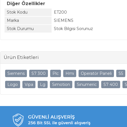
Diğer Özellikler
Stok Kodu
ET200
Marka
SIEMENS
Stok Durumu
Stok Bilgisi Sorunuz
Ürün Etiketleri
Sıemens
S7 300
Plc
Hmı
Operatör Paneli
S5
Logo
Vıpa
Lg
Sımotion
Sınumeric
S7 400