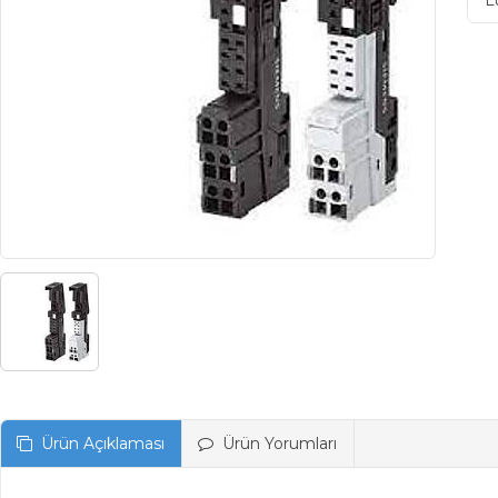
L
Ürün Açıklaması
Ürün Yorumları