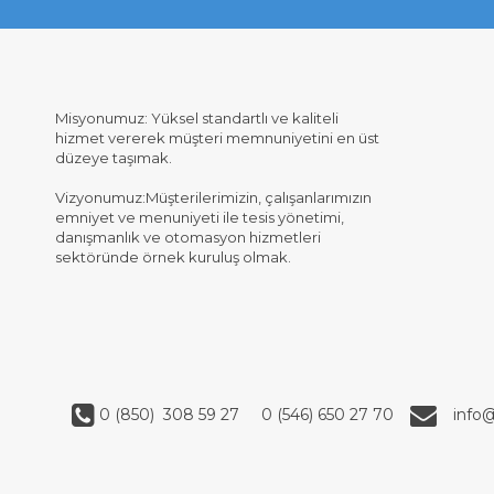
Misyonumuz: Yüksel standartlı ve kaliteli
hizmet vererek müşteri memnuniyetini en üst
düzeye taşımak.
Vizyonumuz:Müşterilerimizin, çalışanlarımızın
emniyet ve menuniyeti ile tesis yönetimi,
danışmanlık ve otomasyon hizmetleri
sektöründe örnek kuruluş olmak.
0 (850) 308 59 27
0 (546) 650 27 70
info