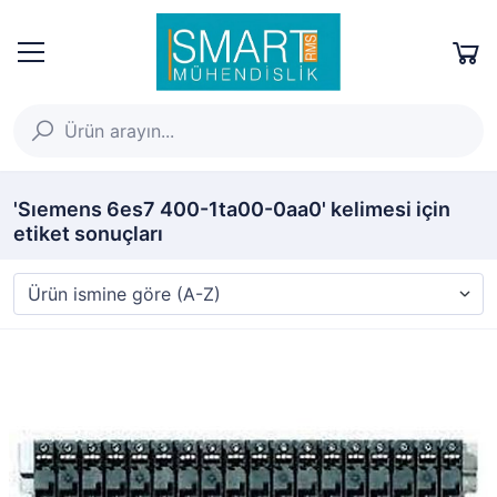
'Sıemens 6es7 400-1ta00-0aa0' kelimesi için
etiket sonuçları