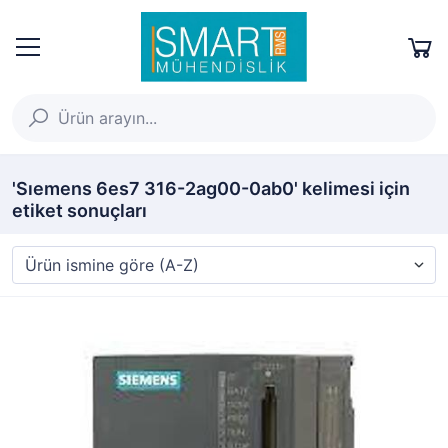
'Sıemens 6es7 316-2ag00-0ab0' kelimesi için
etiket sonuçları