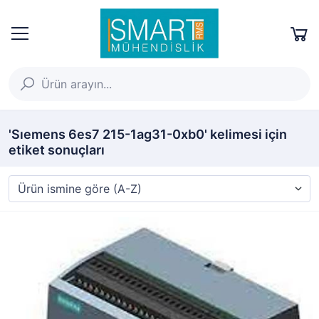
'Sıemens 6es7 215-1ag31-0xb0' kelimesi için
etiket sonuçları