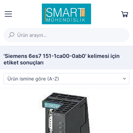
'Siemens 6es7 151-1ca00-0ab0' kelimesi için
etiket sonuçları