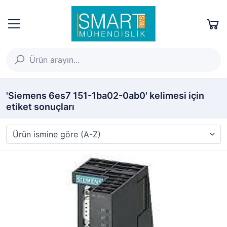
'Siemens 6es7 151-1ba02-0ab0' kelimesi için
etiket sonuçları