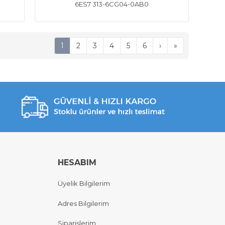
6ES7 313-6CG04-0AB0
1
2
3
4
5
6
›
»
HESABIM
Üyelik Bilgilerim
Adres Bilgilerim
Siparişlerim