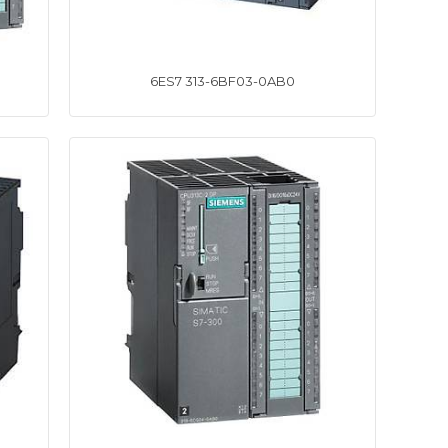
6ES7 313-6BF03-0AB0