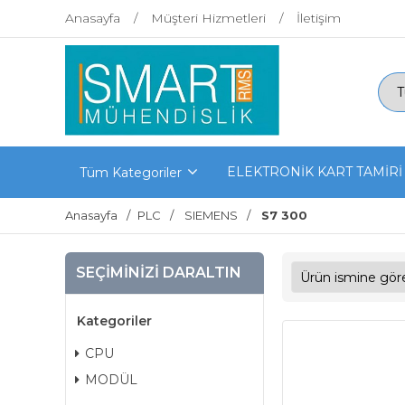
Anasayfa
Müşteri Hizmetleri
İletişim
ELEKTRONİK KART TAMİRİ
Tüm Kategoriler
Anasayfa
PLC
SIEMENS
S7 300
SEÇIMINIZI DARALTIN
Kategoriler
CPU
MODÜL