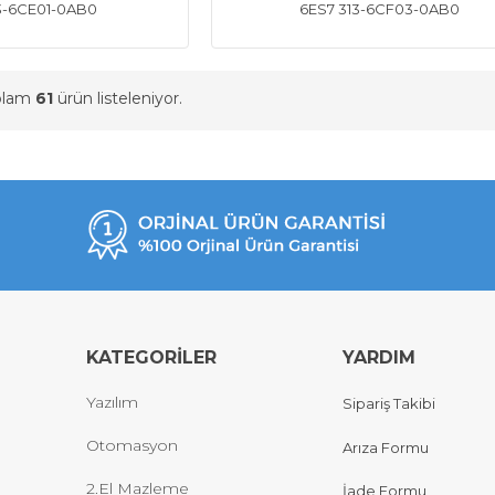
3-6CE01-0AB0
6ES7 313-6CF03-0AB0
oplam
61
ürün listeleniyor.
KATEGORİLER
YARDIM
Yazılım
Sipariş Takibi
Otomasyon
Arıza Formu
2.El Mazleme
İade Formu