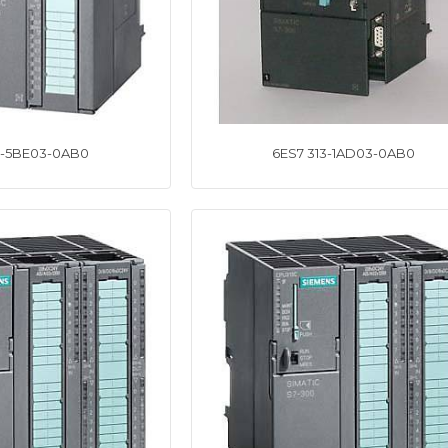
2-5BE03-0AB0
6ES7 313-1AD03-0AB0