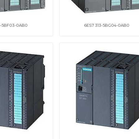
3-5BF03-0AB0
6ES7 313-5BG04-0AB0