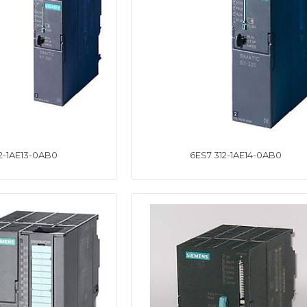
2-1AE13-0AB0
6ES7 312-1AE14-0AB0