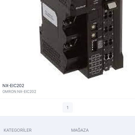
NX-EIC202
OMRON NX-EIC202
1
KATEGORİLER
MAĞAZA