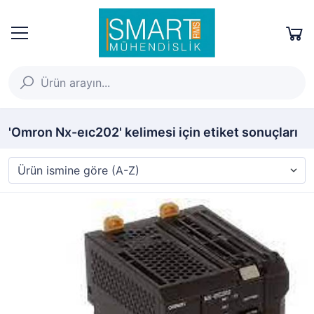
'Omron Nx-eıc202' kelimesi için etiket sonuçları