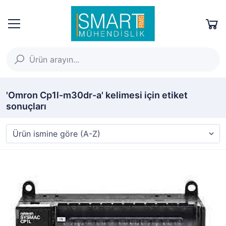
'Omron Cp1l-m30dr-a' kelimesi için etiket
sonuçları