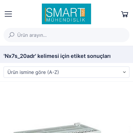
'Nx7s_20adr' kelimesi için etiket sonuçları