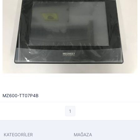
MZ600-TT07P4B
1
KATEGORİLER
MAĞAZA