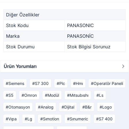
Diğer Özellikler
Stok Kodu
PANASONIC
Marka
PANASONİC
Stok Durumu
Stok Bilgisi Sorunuz
Ürün Yorumları
Sıemens
S7 300
Plc
Hmı
Operatör Paneli
S5
Omron
Modül
Mıtsubıshı
Ls
Otomasyon
Analog
Dijital
B&r
Logo
Vıpa
Lg
Sımotion
Sınumeric
S7 400