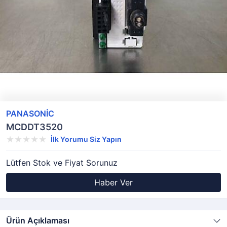
PANASONİC
MCDDT3520
İlk Yorumu Siz Yapın
Lütfen Stok ve Fiyat Sorunuz
Haber Ver
Ürün Açıklaması