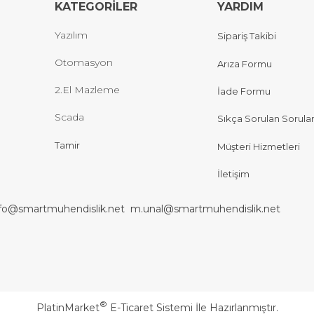
KATEGORİLER
YARDIM
Yazılım
Sipariş Takibi
Otomasyon
Arıza Formu
2.El Mazleme
İade Formu
Scada
Sıkça Sorulan Sorula
Tamir
Müşteri Hizmetleri
İletişim
nfo@smartmuhendislik.net
m.unal@smartmuhendislik.net
®
PlatinMarket
E-Ticaret Sistemi
İle Hazırlanmıştır.