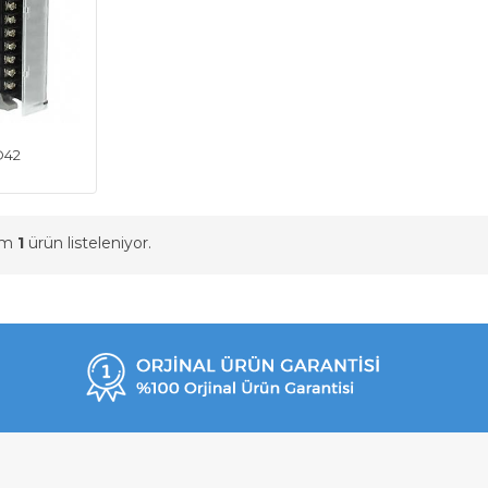
D42
am
1
ürün listeleniyor.