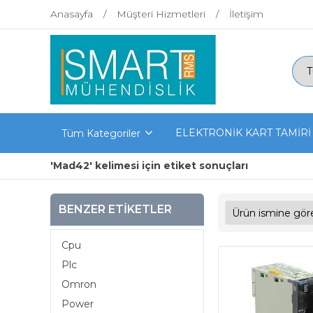
Anasayfa
Müşteri Hizmetleri
İletişim
ELEKTRONİK KART TAMİRİ
Tüm Kategoriler
'Mad42' kelimesi için etiket sonuçları
BENZER ETIKETLER
Cpu
Plc
Omron
Power