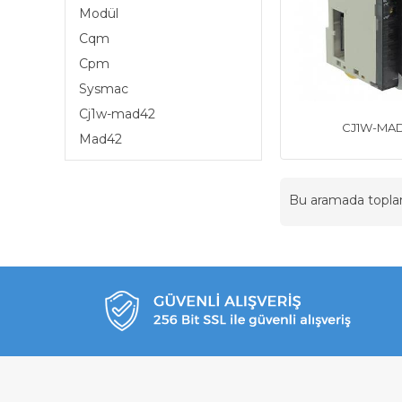
Modül
Cqm
Cpm
Sysmac
Cj1w-mad42
CJ1W-MA
Mad42
Bu aramada topl