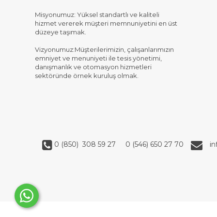
Misyonumuz: Yüksel standartlı ve kaliteli
hizmet vererek müşteri memnuniyetini en üst
düzeye taşımak.
Vizyonumuz:Müşterilerimizin, çalışanlarımızın
emniyet ve menuniyeti ile tesis yönetimi,
danışmanlık ve otomasyon hizmetleri
sektöründe örnek kuruluş olmak.
0 (850) 308 59 27
0 (546) 650 27 70
i