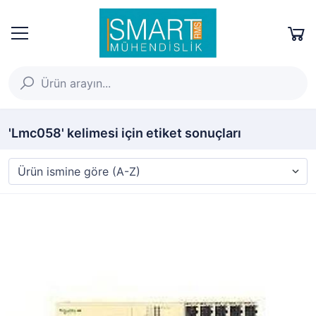
'Lmc058' kelimesi için etiket sonuçları