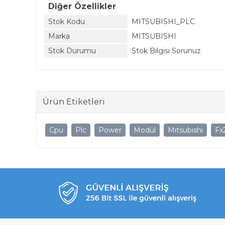
Diğer Özellikler
Stok Kodu
MITSUBISHI_PLC
Marka
MITSUBISHI
Stok Durumu
Stok Bilgisi Sorunuz
Ürün Etiketleri
Cpu
Plc
Power
Modül
Mıtsubıshı
Fx