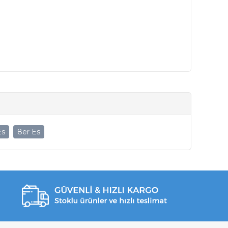
Es
8er Es