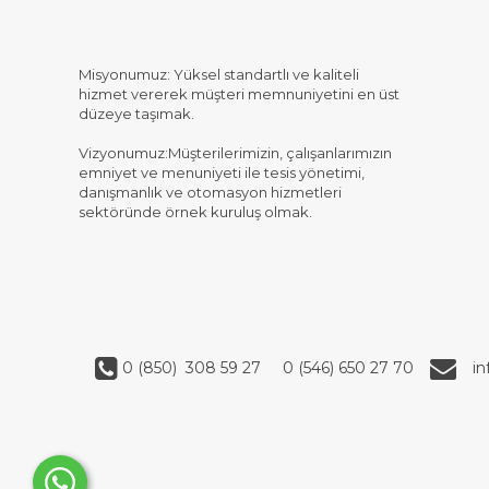
Misyonumuz: Yüksel standartlı ve kaliteli
hizmet vererek müşteri memnuniyetini en üst
düzeye taşımak.
Vizyonumuz:Müşterilerimizin, çalışanlarımızın
emniyet ve menuniyeti ile tesis yönetimi,
danışmanlık ve otomasyon hizmetleri
sektöründe örnek kuruluş olmak.
0 (850) 308 59 27
0 (546) 650 27 70
i