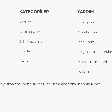
KATEGORİLER
YARDIM
Yazılım
Sipariş Takibi
Otomasyon
Arıza Formu
2.El Mazleme
İade Formu
Scada
Sıkça Sorulan Sorula
Tamir
Müşteri Hizmetleri
İletişim
nfo@smartmuhendislik.net
m.unal@smartmuhendislik.net