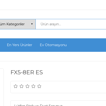
En Yeni Ürünler
Ev Otomasyonu
FX5-8ER ES