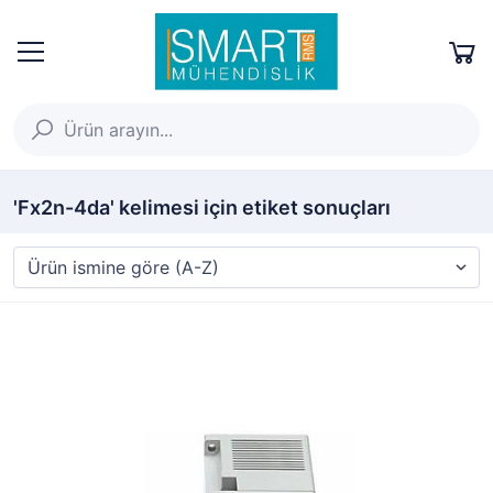
'Fx2n-4da' kelimesi için etiket sonuçları