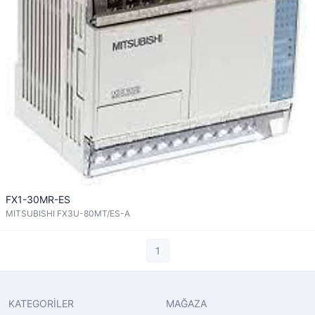
FX1-30MR-ES
MITSUBISHI FX3U-80MT/ES-A
1
KATEGORİLER
MAĞAZA