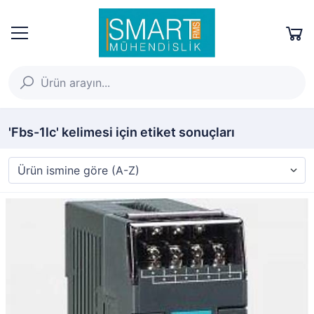
'Fbs-1lc' kelimesi için etiket sonuçları