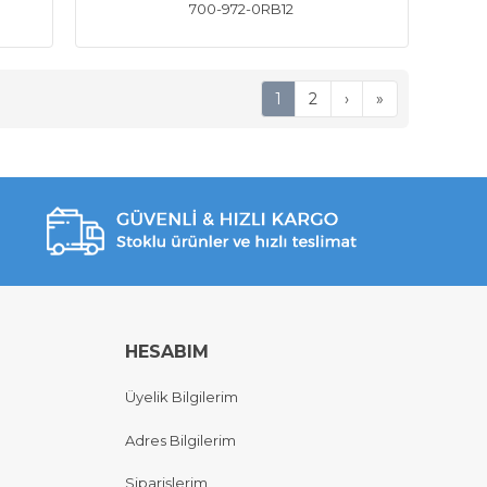
700-972-0RB12
1
2
›
»
HESABIM
Üyelik Bilgilerim
Adres Bilgilerim
Siparişlerim