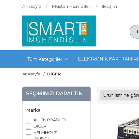
Anasayfa
Müşteri Hizmetleri
İletişim
ELEKTRONİK KART TAMİRİ
Tüm Kategoriler
Anasayfa
DİĞER
SEÇIMINIZI DARALTIN
Marka
ALLEN BRADLEY
DİĞER
HELMHOLZ
OMRON