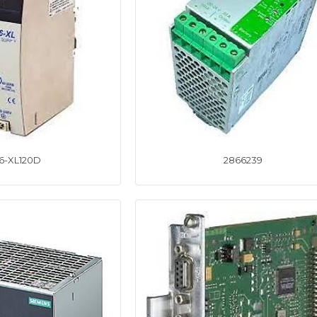
6-XL120D
2866239