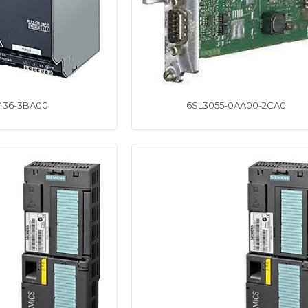
 436-3BA00
6SL3055-0AA00-2CA0