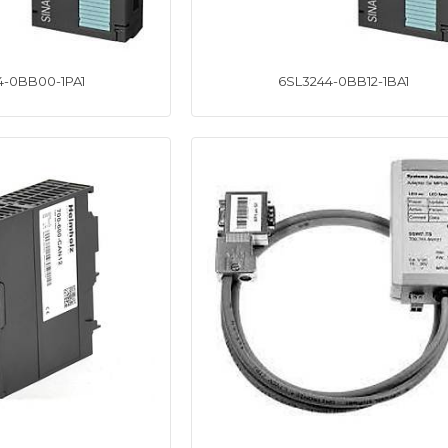
4-0BB00-1PA1
6SL3244-0BB12-1BA1