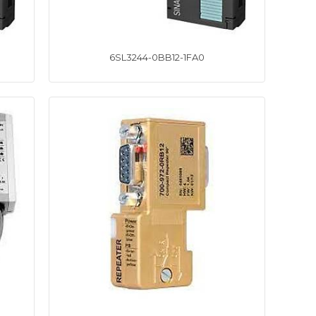
6SL3244-0BB12-1FA0