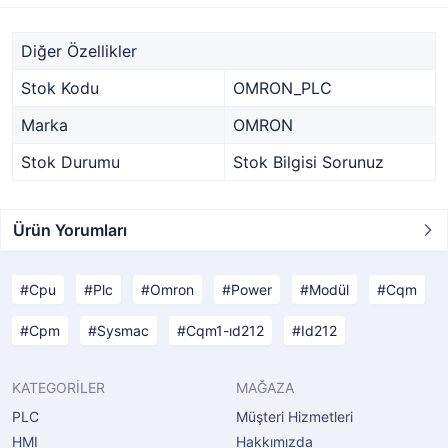
Diğer Özellikler
Stok Kodu
OMRON_PLC
Marka
OMRON
Stok Durumu
Stok Bilgisi Sorunuz
Ürün Yorumları
Cpu
Plc
Omron
Power
Modül
Cqm
Cpm
Sysmac
Cqm1-ıd212
Id212
KATEGORİLER
MAĞAZA
PLC
Müşteri Hizmetleri
HMI
Hakkımızda