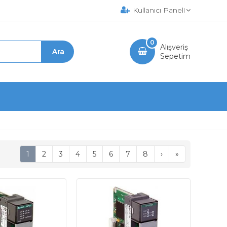
Kullanıcı Paneli
0
Alışveriş
Sepetim
1
2
3
4
5
6
7
8
›
»