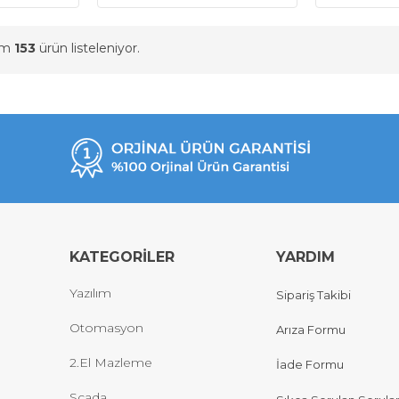
am
153
ürün listeleniyor.
KATEGORİLER
YARDIM
Yazılım
Sipariş Takibi
Otomasyon
Arıza Formu
2.El Mazleme
İade Formu
Scada