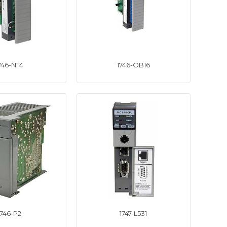
746-NT4
1746-OB16
1746-P2
1747-L531