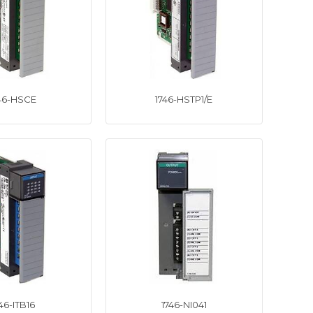
46-HSCE
1746-HSTP1/E
46-ITB16
1746-NI041