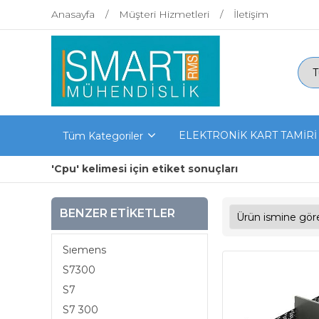
Anasayfa
Müşteri Hizmetleri
İletişim
ELEKTRONİK KART TAMİRİ
Tüm Kategoriler
'Cpu' kelimesi için etiket sonuçları
BENZER ETIKETLER
Sıemens
S7300
S7
S7 300