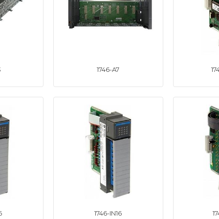
3
1746-A7
17
6
1746-IN16
17