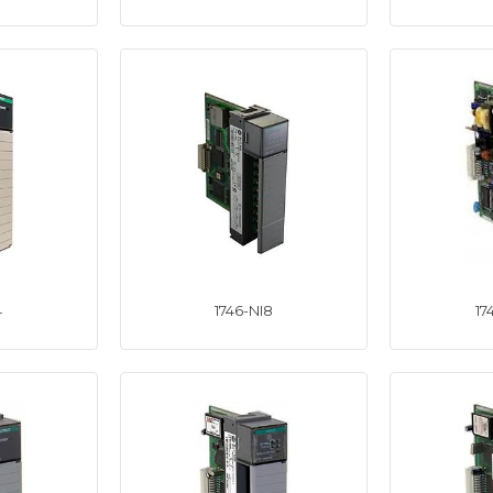
4
1746-NI8
17