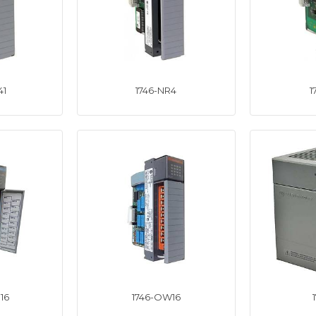
41
1746-NR4
1
16
1746-OW16