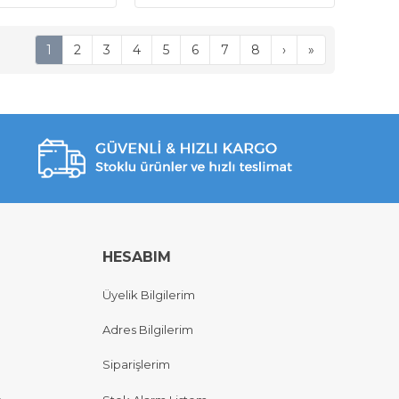
1
2
3
4
5
6
7
8
›
»
HESABIM
Üyelik Bilgilerim
Adres Bilgilerim
Siparişlerim