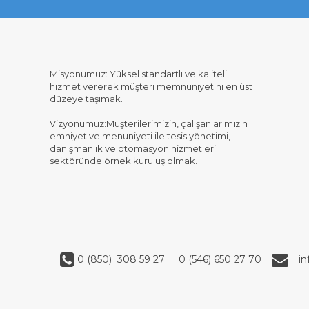
Misyonumuz: Yüksel standartlı ve kaliteli
hizmet vererek müşteri memnuniyetini en üst
düzeye taşımak.
Vizyonumuz:Müşterilerimizin, çalışanlarımızın
emniyet ve menuniyeti ile tesis yönetimi,
danışmanlık ve otomasyon hizmetleri
sektöründe örnek kuruluş olmak.
0 (850) 308 59 27
0 (546) 650 27 70
i