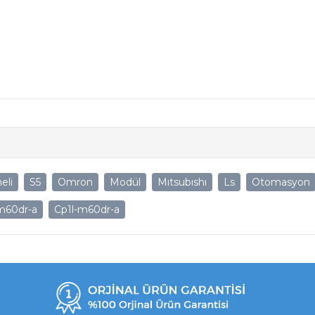
eli
S5
Omron
Modül
Mıtsubıshı
Ls
Otomasyon
m60dr-a
Cp1l-m60dr-a