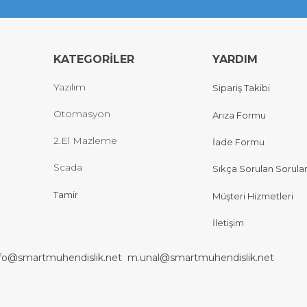
KATEGORİLER
YARDIM
Yazılım
Sipariş Takibi
Otomasyon
Arıza Formu
2.El Mazleme
İade Formu
Scada
Sıkça Sorulan Sorula
Tamir
Müşteri Hizmetleri
İletişim
nfo@smartmuhendislik.net
m.unal@smartmuhendislik.net