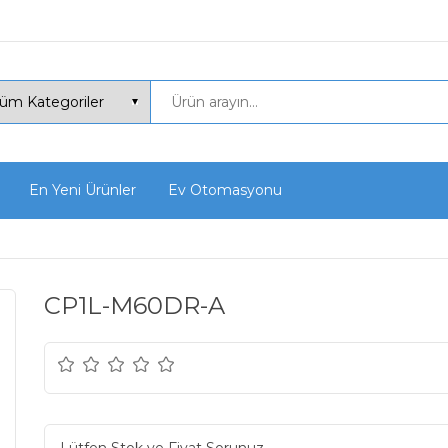
En Yeni Ürünler
Ev Otomasyonu
CP1L-M60DR-A