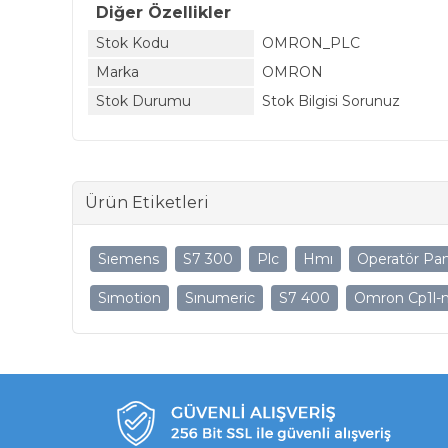
Diğer Özellikler
Stok Kodu
OMRON_PLC
Marka
OMRON
Stok Durumu
Stok Bilgisi Sorunuz
Ürün Etiketleri
Sıemens
S7 300
Plc
Hmı
Operatör Pan
Sımotion
Sınumeric
S7 400
Omron Cp1l-