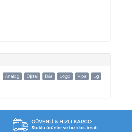
Analog
Dijital
B&r
Logo
Vıpa
Lg