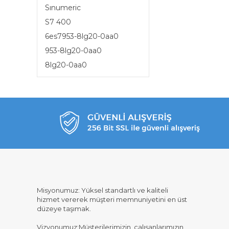
Sınumeric
S7 400
6es7953-8lg20-0aa0
953-8lg20-0aa0
8lg20-0aa0
Misyonumuz: Yüksel standartlı ve kaliteli
hizmet vererek müşteri memnuniyetini en üst
düzeye taşımak.
Vizyonumuz:Müşterilerimizin, çalışanlarımızın