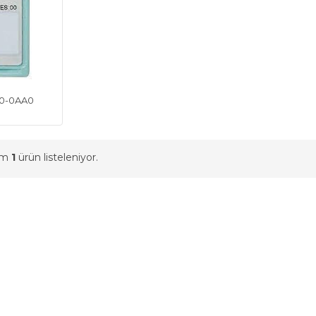
20-0AA0
am
1
ürün listeleniyor.