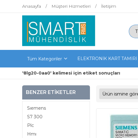
Anasayfa
Müşteri Hizmetleri
İletişim
ELEKTRONİK KART TAMİRİ
Tüm Kategoriler
'8lg20-0aa0' kelimesi için etiket sonuçları
BENZER ETIKETLER
Sıemens
S7 300
Plc
Hmı