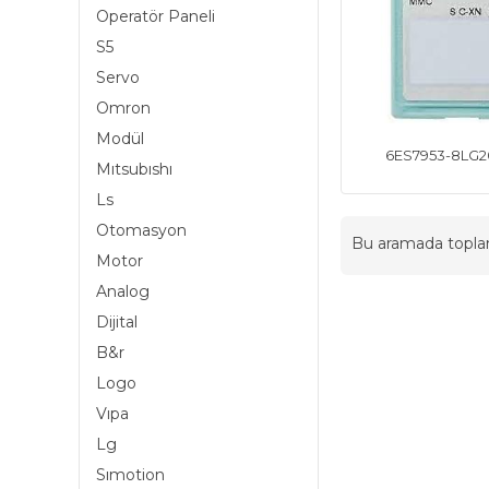
Operatör Paneli
S5
Servo
Omron
Modül
6ES7953-8LG
Mıtsubıshı
Ls
Otomasyon
Bu aramada topl
Motor
Analog
Dijital
B&r
Logo
Vıpa
Lg
Sımotion