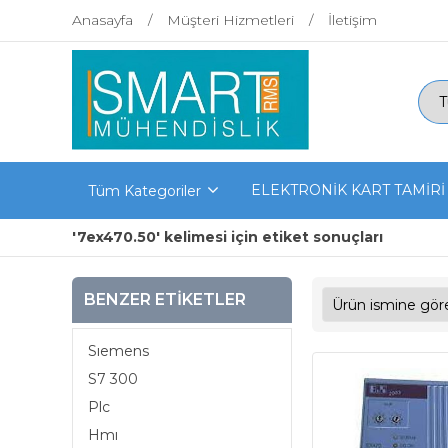
Anasayfa
Müşteri Hizmetleri
İletişim
ELEKTRONİK KART TAMİRİ
Tüm Kategoriler
'7ex470.50' kelimesi için etiket sonuçları
BENZER ETIKETLER
Sıemens
S7 300
Plc
Hmı