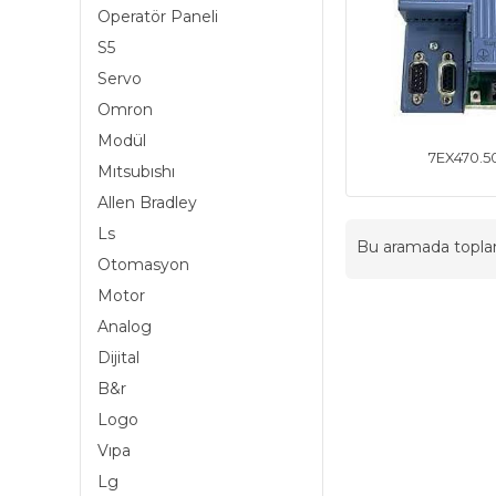
Operatör Paneli
S5
Servo
Omron
Modül
7EX470.50
Mıtsubıshı
Allen Bradley
Ls
Bu aramada topl
Otomasyon
Motor
Analog
Dijital
B&r
Logo
Vıpa
Lg