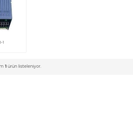
-1
am
1
ürün listeleniyor.