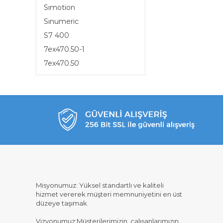
Sımotion
Sınumeric
S7 400
7ex470.50-1
7ex470.50
Misyonumuz: Yüksel standartlı ve kaliteli
hizmet vererek müşteri memnuniyetini en üst
düzeye taşımak.
Vizyonumuz:Müşterilerimizin, çalışanlarımızın