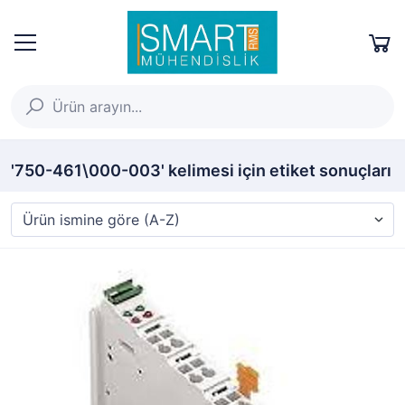
'750-461\000-003' kelimesi için etiket sonuçları