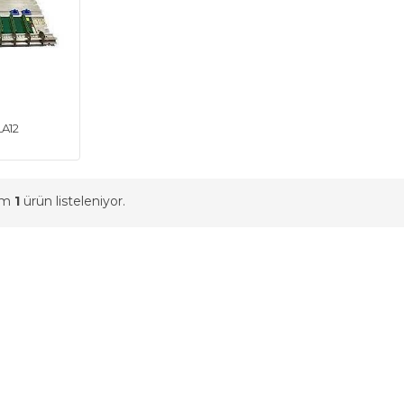
LA12
am
1
ürün listeleniyor.