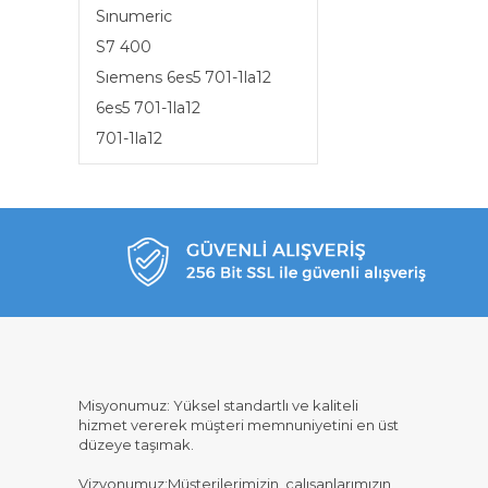
Sınumeric
S7 400
Sıemens 6es5 701-1la12
6es5 701-1la12
701-1la12
Misyonumuz: Yüksel standartlı ve kaliteli
hizmet vererek müşteri memnuniyetini en üst
düzeye taşımak.
Vizyonumuz:Müşterilerimizin, çalışanlarımızın