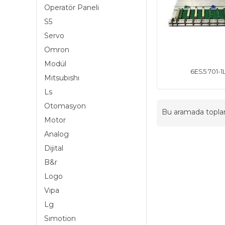
Operatör Paneli
S5
Servo
Omron
Modül
6ES5 701-1
Mıtsubıshı
Ls
Otomasyon
Bu aramada topl
Motor
Analog
Dijital
B&r
Logo
Vıpa
Lg
Sımotion