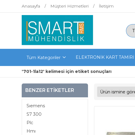
Anasayfa
Müşteri Hizmetleri
İletişim
ELEKTRONİK KART TAMİRİ
Tüm Kategoriler
'701-1la12' kelimesi için etiket sonuçları
BENZER ETIKETLER
Sıemens
S7 300
Plc
Hmı