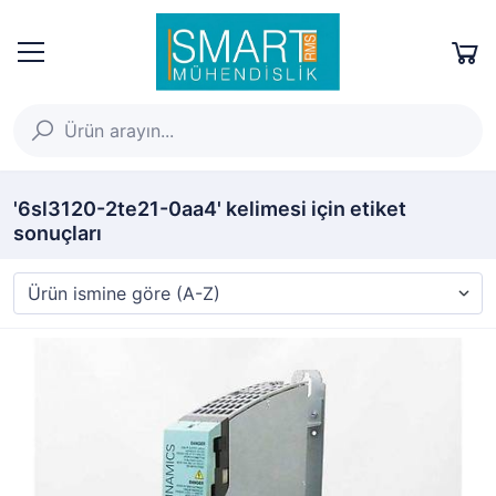
'6sl3120-2te21-0aa4' kelimesi için etiket
sonuçları