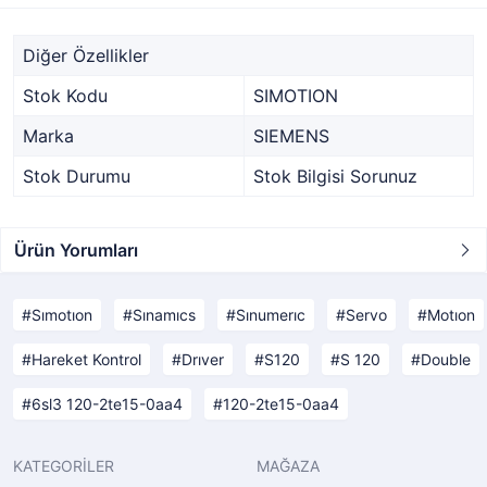
Diğer Özellikler
Stok Kodu
SIMOTION
Marka
SIEMENS
Stok Durumu
Stok Bilgisi Sorunuz
Ürün Yorumları
Sımotıon
Sınamıcs
Sınumerıc
Servo
Motıon
Hareket Kontrol
Drıver
S120
S 120
Double
6sl3 120-2te15-0aa4
120-2te15-0aa4
KATEGORİLER
MAĞAZA