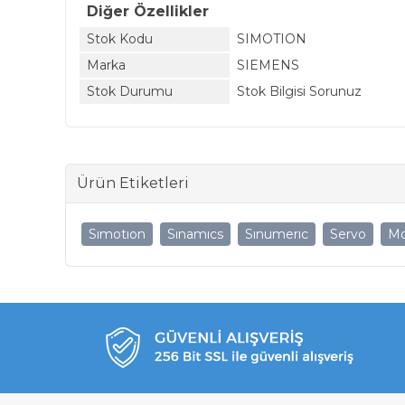
Diğer Özellikler
Stok Kodu
SIMOTION
Marka
SIEMENS
Stok Durumu
Stok Bilgisi Sorunuz
Ürün Etiketleri
Sımotıon
Sınamıcs
Sınumerıc
Servo
Mo