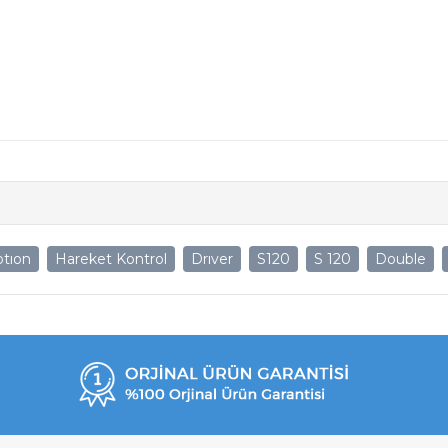
tıon
Hareket Kontrol
Drıver
S120
S 120
Double