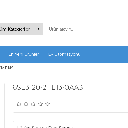
En Yeni Ürünler
Ev Otomasyonu
EMENS
6SL3120-2TE13-0AA3