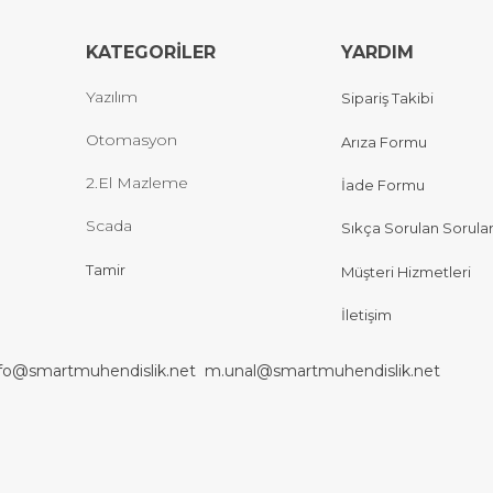
KATEGORİLER
YARDIM
Yazılım
Sipariş Takibi
Otomasyon
Arıza Formu
2.El Mazleme
İade Formu
Scada
Sıkça Sorulan Sorula
Tamir
Müşteri Hizmetleri
İletişim
nfo@smartmuhendislik.net
m.unal@smartmuhendislik.net