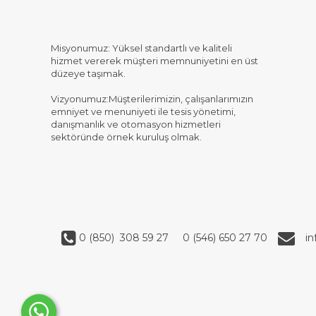
Misyonumuz: Yüksel standartlı ve kaliteli
hizmet vererek müşteri memnuniyetini en üst
düzeye taşımak.
Vizyonumuz:Müşterilerimizin, çalışanlarımızın
emniyet ve menuniyeti ile tesis yönetimi,
danışmanlık ve otomasyon hizmetleri
sektöründe örnek kuruluş olmak.
0 (850) 308 59 27
0 (546) 650 27 70
i