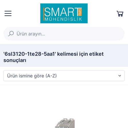
'6sl3120-1te28-5aa1' kelimesi için etiket
sonuçları