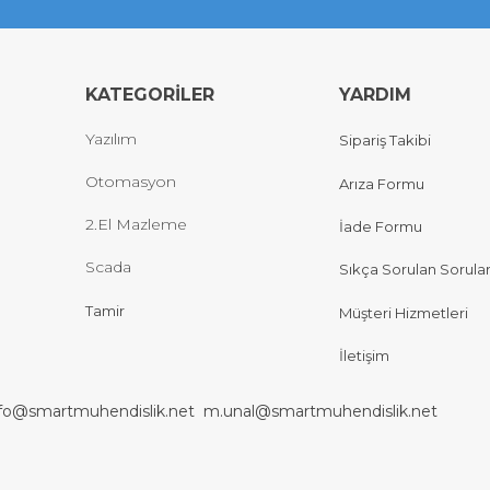
KATEGORİLER
YARDIM
Yazılım
Sipariş Takibi
Otomasyon
Arıza Formu
2.El Mazleme
İade Formu
Scada
Sıkça Sorulan Sorula
Tamir
Müşteri Hizmetleri
İletişim
nfo@smartmuhendislik.net
m.unal@smartmuhendislik.net