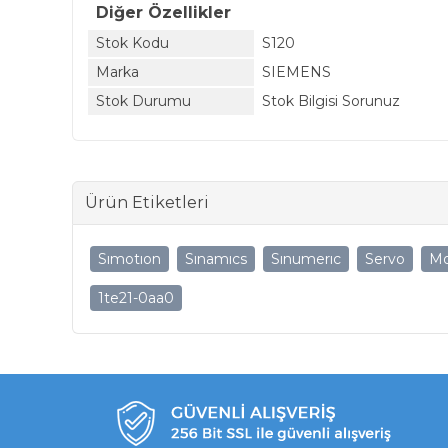
Diğer Özellikler
Stok Kodu
S120
Marka
SIEMENS
Stok Durumu
Stok Bilgisi Sorunuz
Ürün Etiketleri
Sımotıon
Sınamıcs
Sınumerıc
Servo
Mo
1te21-0aa0