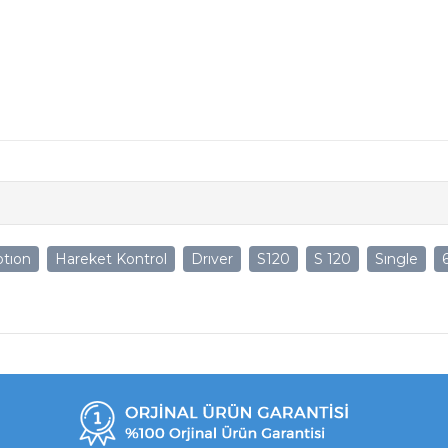
tıon
Hareket Kontrol
Drıver
S120
S 120
Sıngle