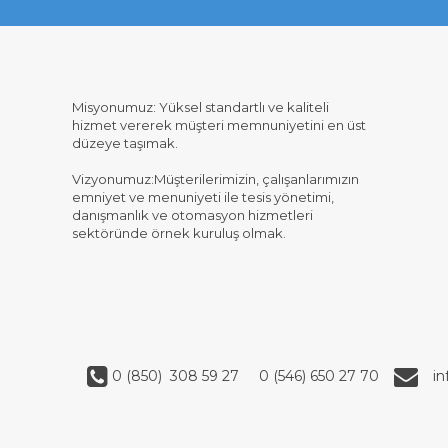
Misyonumuz: Yüksel standartlı ve kaliteli
hizmet vererek müşteri memnuniyetini en üst
düzeye taşımak.
Vizyonumuz:Müşterilerimizin, çalışanlarımızın
emniyet ve menuniyeti ile tesis yönetimi,
danışmanlık ve otomasyon hizmetleri
sektöründe örnek kuruluş olmak.
0 (850) 308 59 27
0 (546) 650 27 70
i