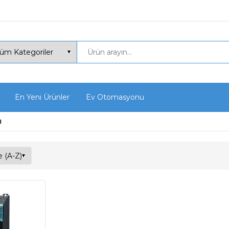
En Yeni Ürünler
Ev Otomasyonu
ı