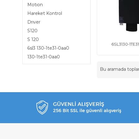
Motıon
Hareket Kontrol
Drıver
S120
S 120
6SL3130-1TE3
6sl3 130-1te31-0aa0
130-1te31-0aa0
Bu aramada topl