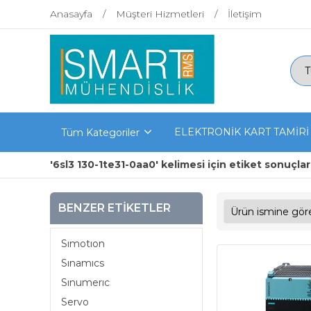
Anasayfa
Müşteri Hizmetleri
İletişim
ELEKTRONİK KART TAMİRİ
Tüm Kategoriler
'6sl3 130-1te31-0aa0' kelimesi için etiket sonuçlar
BENZER ETIKETLER
Sımotıon
Sınamıcs
Sınumerıc
Servo