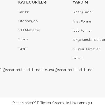
KATEGORİLER
YARDIM
Yazılım
Sipariş Takibi
Otomasyon
Arıza Formu
2.El Mazleme
İade Formu
Scada
Sıkça Sorulan Sorula
Tamir
Müşteri Hizmetleri
İletişim
nfo@smartmuhendislik.net
m.unal@smartmuhendislik.net
®
PlatinMarket
E-Ticaret Sistemi
İle Hazırlanmıştır.