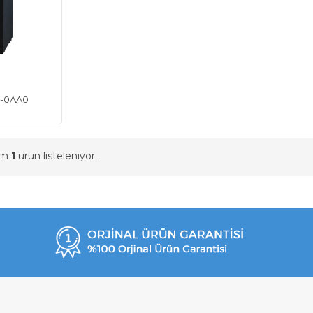
1-0AA0
am
1
ürün listeleniyor.