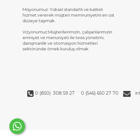
Misyonumuz: Yüksel standartlı ve kaliteli
hizmet vererek müşteri memnuniyetini en üst
düzeye taşımak.
Vizyonumuz:Müşterilerimizin, çalışanlarımızın
emniyet ve menuniyeti ile tesis yönetimi,
danışmanlık ve otomasyon hizmetleri
sektöründe örnek kuruluş olmak.
0 (850) 308 59 27
0 (546) 650 27 70
i