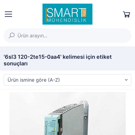
'6sl3 120-2te15-0aa4' kelimesi için etiket
sonuçları