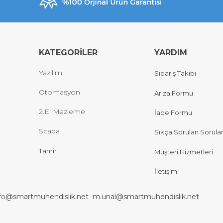
KATEGORİLER
YARDIM
Yazılım
Sipariş Takibi
Otomasyon
Arıza Formu
2.El Mazleme
İade Formu
Scada
Sıkça Sorulan Sorula
Tamir
Müşteri Hizmetleri
İletişim
nfo@smartmuhendislik.net
m.unal@smartmuhendislik.net