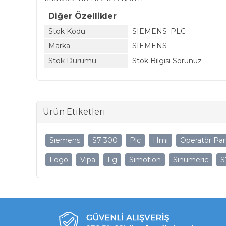
Diğer Özellikler
Stok Kodu
SIEMENS_PLC
Marka
SIEMENS
Stok Durumu
Stok Bilgisi Sorunuz
Ürün Etiketleri
Sıemens
S7 300
Plc
Hmı
Operatör Pan
Logo
Vıpa
Lg
Sımotion
Sınumeric
S