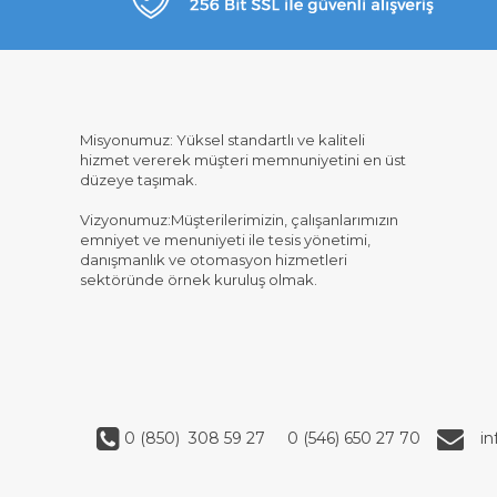
Misyonumuz: Yüksel standartlı ve kaliteli
hizmet vererek müşteri memnuniyetini en üst
düzeye taşımak.
Vizyonumuz:Müşterilerimizin, çalışanlarımızın
emniyet ve menuniyeti ile tesis yönetimi,
danışmanlık ve otomasyon hizmetleri
sektöründe örnek kuruluş olmak.
0 (850) 308 59 27
0 (546) 650 27 70
i