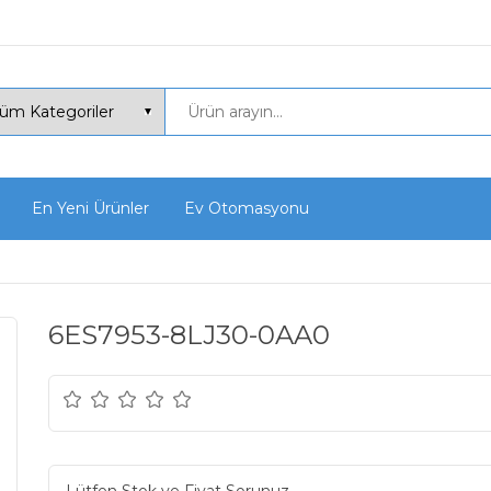
En Yeni Ürünler
Ev Otomasyonu
6ES7953-8LJ30-0AA0