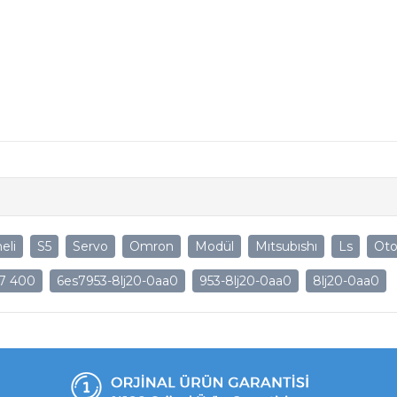
eli
S5
Servo
Omron
Modül
Mıtsubıshı
Ls
Ot
7 400
6es7953-8lj20-0aa0
953-8lj20-0aa0
8lj20-0aa0