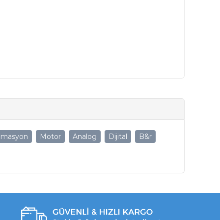
omasyon
Motor
Analog
Dijital
B&r