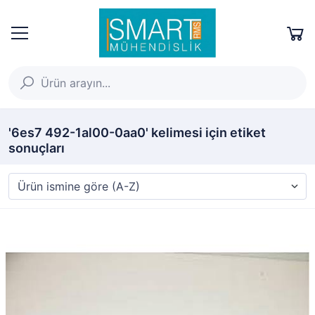
'6es7 492-1al00-0aa0' kelimesi için etiket
sonuçları