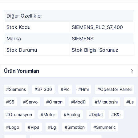
Diğer Özellikler
Stok Kodu
SIEMENS_PLC_S7_400
Marka
SIEMENS
Stok Durumu
Stok Bilgisi Sorunuz
Ürün Yorumları
Sıemens
S7 300
Plc
Hmı
Operatör Paneli
S5
Servo
Omron
Modül
Mıtsubıshı
Ls
Otomasyon
Motor
Analog
Dijital
B&r
Logo
Vıpa
Lg
Sımotion
Sınumeric