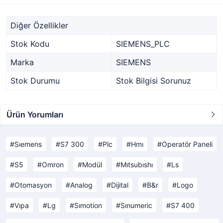
Diğer Özellikler
Stok Kodu
SIEMENS_PLC
Marka
SIEMENS
Stok Durumu
Stok Bilgisi Sorunuz
Ürün Yorumları
Sıemens
S7 300
Plc
Hmı
Operatör Paneli
S5
Omron
Modül
Mıtsubıshı
Ls
Otomasyon
Analog
Dijital
B&r
Logo
Vıpa
Lg
Sımotion
Sınumeric
S7 400