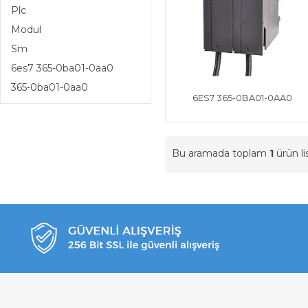
Plc
Modul
Sm
6es7 365-0ba01-0aa0
365-0ba01-0aa0
6ES7 365-0BA01-0AA0
Bu aramada toplam
1
ürün li