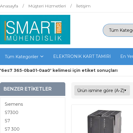
Anasayfa
Müşteri Hizmetleri
İletişim
ELEKTRONİK KART TAMİRİ
En Yen
Tüm Kategoriler
'6es7 365-0ba01-0aa0' kelimesi için etiket sonuçları
BENZER ETIKETLER
Sıemens
S7300
S7
S7 300