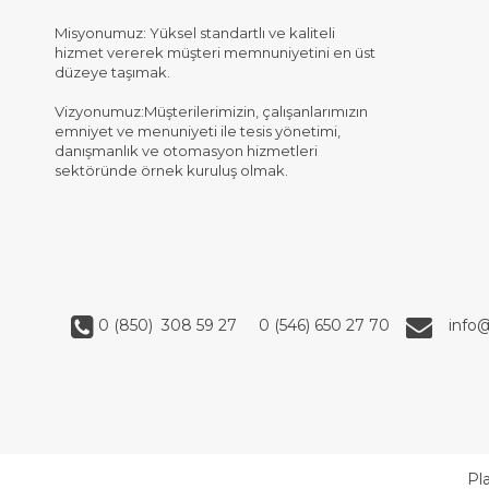
Misyonumuz: Yüksel standartlı ve kaliteli
hizmet vererek müşteri memnuniyetini en üst
düzeye taşımak.
Vizyonumuz:Müşterilerimizin, çalışanlarımızın
emniyet ve menuniyeti ile tesis yönetimi,
danışmanlık ve otomasyon hizmetleri
sektöründe örnek kuruluş olmak.
0 (850) 308 59 27
0 (546) 650 27 70
info
Pl