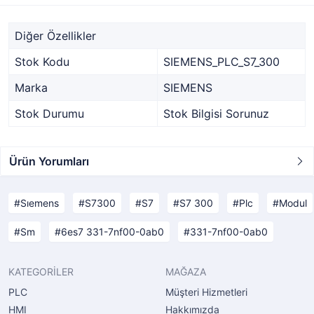
Diğer Özellikler
Stok Kodu
SIEMENS_PLC_S7_300
Marka
SIEMENS
Stok Durumu
Stok Bilgisi Sorunuz
Ürün Yorumları
Sıemens
S7300
S7
S7 300
Plc
Modul
Sm
6es7 331-7nf00-0ab0
331-7nf00-0ab0
KATEGORİLER
MAĞAZA
PLC
Müşteri Hizmetleri
HMI
Hakkımızda