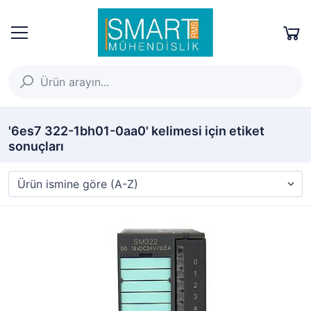
'6es7 322-1bh01-0aa0' kelimesi için etiket
sonuçları