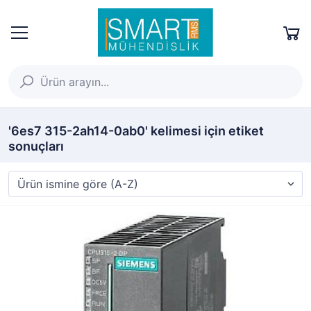
'6es7 315-2ah14-0ab0' kelimesi için etiket
sonuçları