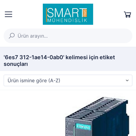
'6es7 312-1ae14-0ab0' kelimesi için etiket
sonuçları