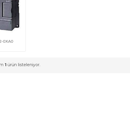
22-0XA0
am
1
ürün listeleniyor.