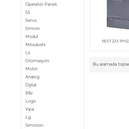
Operatör Paneli
S5
Servo
Omron
Modül
6ES7 223-1PH
Mıtsubıshı
Ls
Otomasyon
Bu aramada topl
Motor
Analog
Dijital
B&r
Logo
Vıpa
Lg
Sımotion