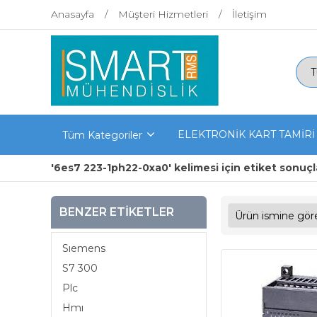
Anasayfa
Müşteri Hizmetleri
İletişim
ELEKTRONİK KART TAMİRİ
Tüm Kategoriler
'6es7 223-1ph22-0xa0' kelimesi için etiket sonuçl
BENZER ETIKETLER
Sıemens
S7 300
Plc
Hmı