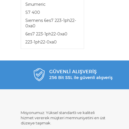
Sınumeric
S7 400
Sıemens 6es7 223-1ph22-
0xa0
6es7 223-1ph22-0xa0
223-1ph22-0xa0
Misyonumuz: Yüksel standartlı ve kaliteli
hizmet vererek müşteri memnuniyetini en üst
düzeye taşımak.