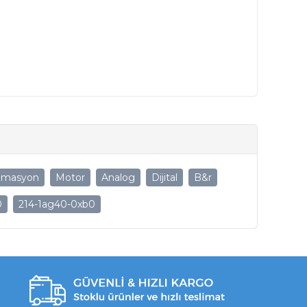
omasyon
Motor
Analog
Dijital
B&r
0
214-1ag40-0xb0