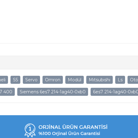
eli
S5
Servo
Omron
Modül
Mıtsubıshı
Ls
Ot
7 400
Sıemens 6es7 214-1ag40-0xb0
6es7 214-1ag40-0xb