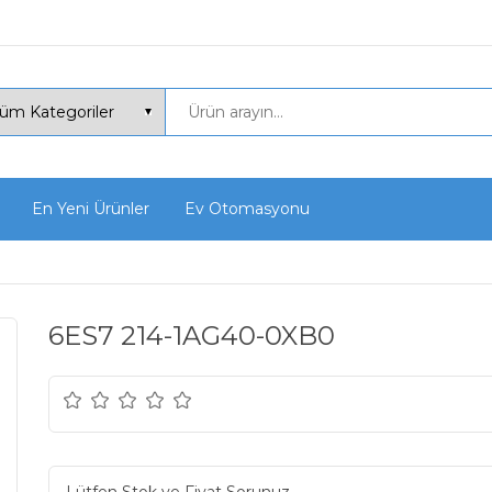
En Yeni Ürünler
Ev Otomasyonu
6ES7 214-1AG40-0XB0