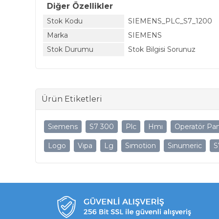
Diğer Özellikler
Stok Kodu
SIEMENS_PLC_S7_1200
Marka
SIEMENS
Stok Durumu
Stok Bilgisi Sorunuz
Ürün Etiketleri
Sıemens
S7 300
Plc
Hmı
Operatör Pan
Logo
Vıpa
Lg
Sımotion
Sınumeric
S