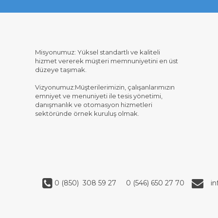
Misyonumuz: Yüksel standartlı ve kaliteli
hizmet vererek müşteri memnuniyetini en üst
düzeye taşımak.
Vizyonumuz:Müşterilerimizin, çalışanlarımızın
emniyet ve menuniyeti ile tesis yönetimi,
danışmanlık ve otomasyon hizmetleri
sektöründe örnek kuruluş olmak.
0 (850) 308 59 27
0 (546) 650 27 70
i