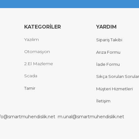
KATEGORİLER
YARDIM
Yazılım
Sipariş Takibi
Otomasyon
Arıza Formu
2.El Mazleme
İade Formu
Scada
Sıkça Sorulan Sorula
Tamir
Müşteri Hizmetleri
İletişim
nfo@smartmuhendislik.net
m.unal@smartmuhendislik.net