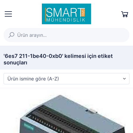
'6es7 211-1be40-0xb0' kelimesi için etiket
sonuçları