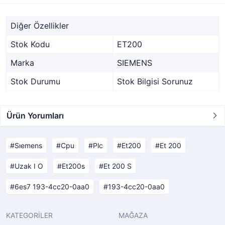
Diğer Özellikler
Stok Kodu
ET200
Marka
SIEMENS
Stok Durumu
Stok Bilgisi Sorunuz
Ürün Yorumları
Sıemens
Cpu
Plc
Et200
Et 200
Uzak I O
Et200s
Et 200 S
6es7 193-4cc20-0aa0
193-4cc20-0aa0
KATEGORİLER
MAĞAZA